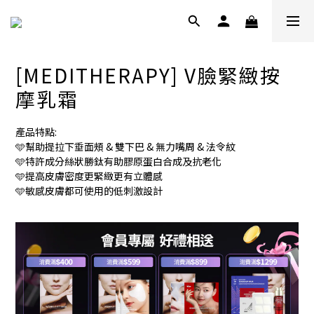
[MEDITHERAPY] V臉緊緻按
摩乳霜
產品特點:
🩵幫助提拉下垂面頰 & 雙下巴 & 無力嘴周 & 法令紋
🩵特許成分絲狀勝鈦有助膠原蛋白合成及抗老化
🩵提高皮膚密度更緊緻更有立體感
🩵敏感皮膚都可使用的低刺激設計