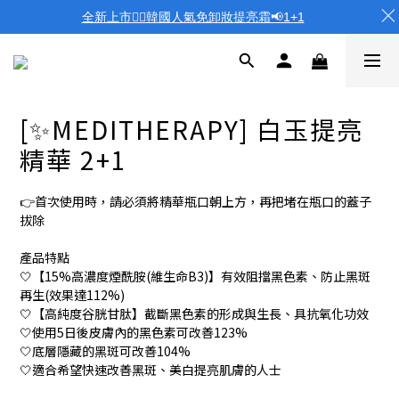
全新上市❤️‍🔥韓國人氣免卸妝提亮霜📢1+1
[✨MEDITHERAPY] 白玉提亮
精華 2+1
👉首次使用時，請必須將精華瓶口朝上方，再把堵在瓶口的蓋子
拔除
產品特點
🤍【15%高濃度煙酰胺(維生命B3)】有效阻擋黑色素、防止黑斑
再生(效果達112%)
🤍【高純度谷胱甘肽】截斷黑色素的形成與生長、具抗氧化功效
🤍使用5日後皮膚內的黑色素可改善123%
🤍底層隱藏的黑斑可改善104%
🤍適合希望快速改善黑斑、美白提亮肌膚的人士