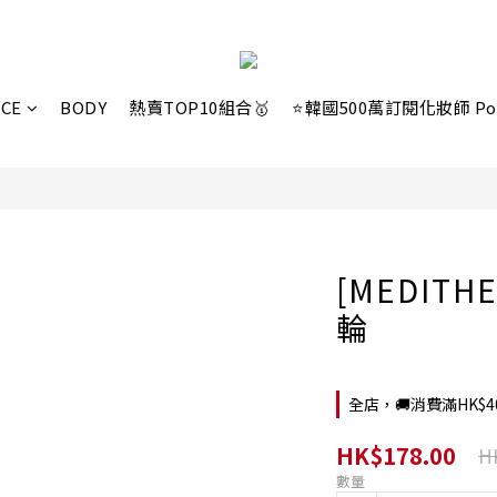
ACE
BODY
熱賣TOP10組合🥇
⭐韓國500萬訂閱化妝師 Po
[MEDITH
輪
全店，🚚消費滿HK$
HK$178.00
H
數量