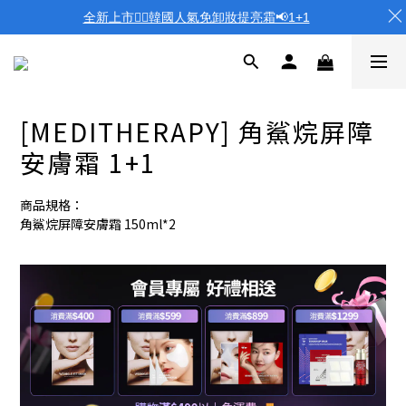
全新上市❤️‍🔥韓國人氣免卸妝提亮霜📢1+1
[MEDITHERAPY] 角鯊烷屏障
安膚霜 1+1
商品規格：
角鯊烷屏障安膚霜 150ml*2