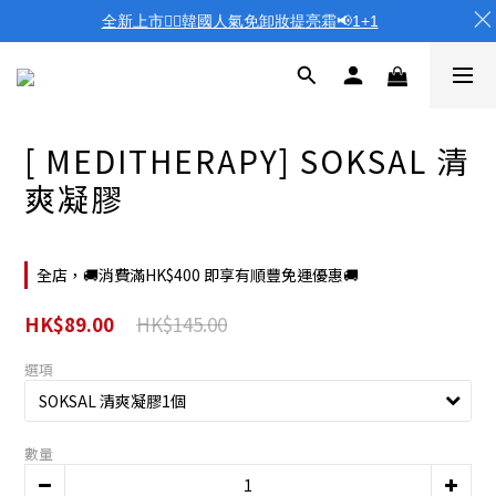
全新上市❤️‍🔥韓國人氣免卸妝提亮霜📢1+1
[ MEDITHERAPY] SOKSAL 清
爽凝膠
全店，🚚消費滿HK$400 即享有順豐免運優惠🚚
HK$145.00
HK$89.00
選項
數量