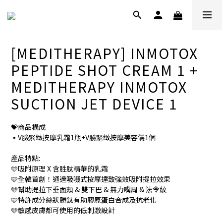
[MEDITHERAPY] INMOTOX
PEPTIDE SHOT CREAM 1 +
MEDITHERAPY INMOTOX
SUCTION JET DEVICE 1
💝商品構成
▪️V臉緊緻按摩乳霜1瓶+V臉緊緻按摩美容儀1個
產品特點:
🩵吸附原理 X 含胜肽精華的乳霜
🩵全韓首創！通過吸啜式按摩達致強效吸附提拉效果
🩵幫助提拉下垂面頰 & 雙下巴 & 無力嘴周 & 法令紋
🩵特許成分絲狀勝鈦有助膠原蛋白合成及抗老化
🩵敏感皮膚都可使用的低刺激設計