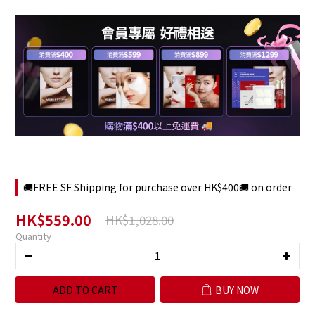
🚚FREE SF Shipping for purchase over HK$400🚚 on order
HK$559.00
HK$1,028.00
Quantity
ADD TO CART
BUY NOW