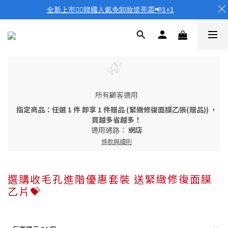
全新上市❤️‍🔥韓國人氣免卸妝提亮霜📢1+1
所有顧客適用
指定商品：任選 1 件 即享 1 件贈品 (緊緻修復面膜乙張(贈品)) ，
買越多省越多！
適用通路：
網店
條款與細則
選購收毛孔進階優惠套裝 送緊緻修復面膜
乙片💝