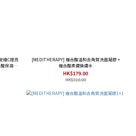
 安安維C提亮
[MEDITHERAPY] 複合酸溫和去角質洗面凝膠 +
尿酸保濕精
複合酸柔膚煥膚水
HK$179.00
HK$318.00