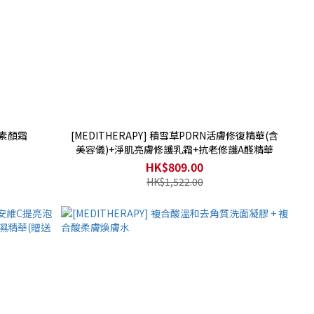
亮素顏霜
[MEDITHERAPY] 積雪草PDRN活膚修復精華(含
美容儀)+淨肌亮膚修護乳霜+抗老修護A醛精華
HK$809.00
HK$1,522.00