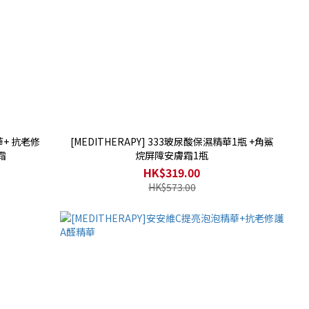
華+ 抗老修
[MEDITHERAPY] 333玻尿酸保濕精華1瓶 +角鯊
霜
烷屏障安膚霜1瓶
HK$319.00
HK$573.00