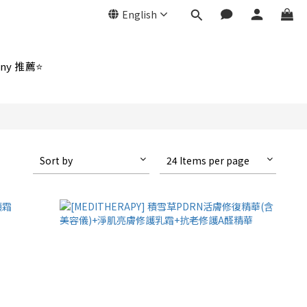
English
ny 推薦⭐
Sort by
24 Items per page