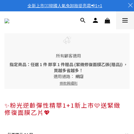
全新上市❤️‍🔥韓國人氣免卸妝提亮霜📢1+1
所有顧客適用
指定商品：任選 1 件 即享 1 件贈品 (緊緻修復面膜乙張(贈品)) ，
買越多省越多！
適用通路：
網店
條款與細則
✨粉光逆齡彈性精華1+1新上市🩷送緊緻
修復面膜乙片💖