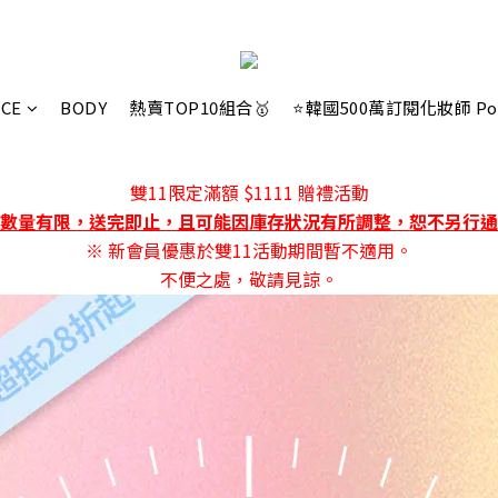
ACE
BODY
熱賣TOP10組合🥇
⭐韓國500萬訂閱化妝師 Po
雙11限定滿額 $1111 贈禮活動
數量有限，送完即止，且可能因庫存狀況有所調整，恕不另行通
※ 新會員優惠於雙11活動期間暫不適用。
不便之處，敬請見諒。